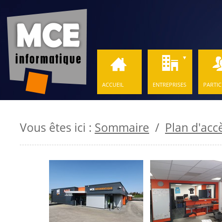
ACCUEIL
ENTREPRISES
PARTIC
Vous êtes ici :
Sommaire
/
Plan d'acc