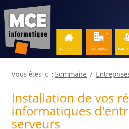
ACCUEIL
ENTREPRISES
PARTIC
Vous êtes ici :
Sommaire
/
Entreprise
Installation de vos r
informatiques d'entr
serveurs